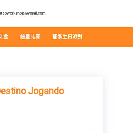
rtcoworkshop@ymail.com
料盒
繪畫比賽
藝術生日派對
Destino Jogando