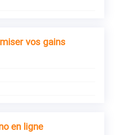
imiser vos gains
no en ligne