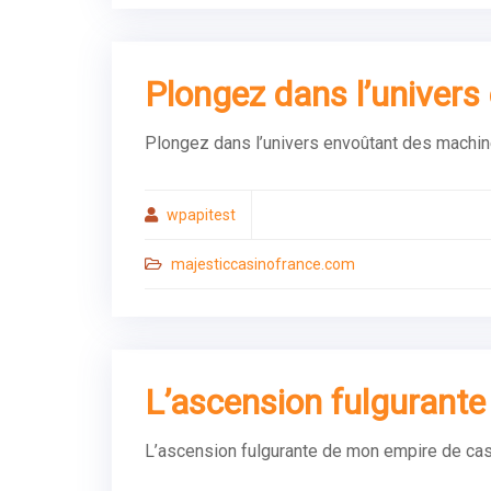
Plongez dans l’univer
Plongez dans l’univers envoûtant des machine
wpapitest
majesticcasinofrance.com
L’ascension fulgurant
L’ascension fulgurante de mon empire de casi