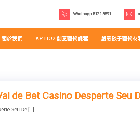
Whatsapp 5121 8891
a
關於我們
ARTCO 創意藝術課程
創意孩子藝術材
Vai de Bet Casino Desperte Seu 
perte Seu De […]