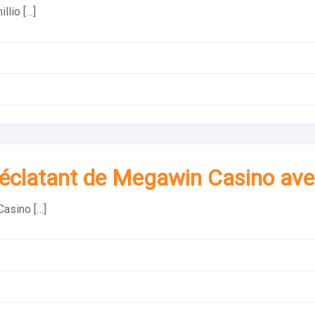
llio […]
s éclatant de Megawin Casino av
Casino […]