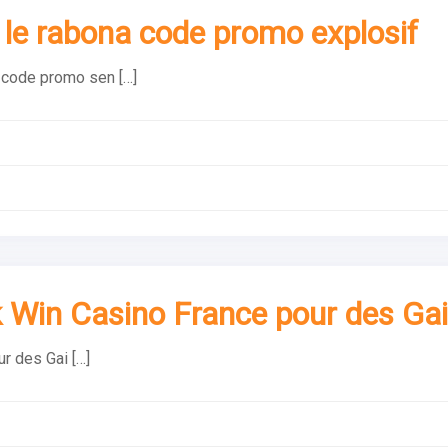
 le rabona code promo explosif
code promo sen […]
ck Win Casino France pour des Ga
ur des Gai […]