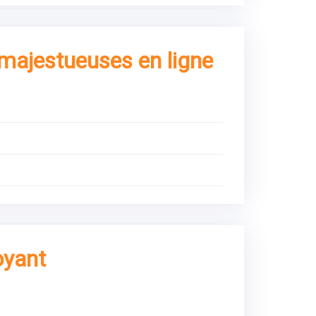
majestueuses en ligne
oyant