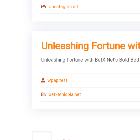
Uncategorized
Unleashing Fortune wit
Unleashing Fortune with BetX Net’s Bold Betti
wpapitest
betxethiopia.net
文