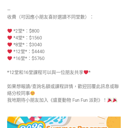
—
收費（可因應小朋友喜好選讀不同堂數）：
*2堂*：$800
*4堂*：$1560
*8堂*：$3040
*12堂*：$4440
*16堂*：$5760
*12堂和16堂課程可以與一位朋友共享
*
如果想報讀/查詢名額或課程詳情，歡迎回覆此訊息或聯
絡分校同事
我地期待小朋友加入《盛夏動物 Fun Fun 派對》！