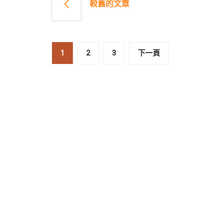
較舊的文章
章
導
文
1
2
3
下一頁
覽
章
導
覽