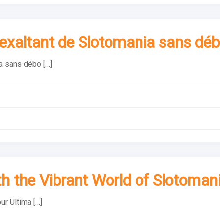
 exaltant de Slotomania sans dé
a sans débo […]
h the Vibrant World of Slotoman
ur Ultima […]