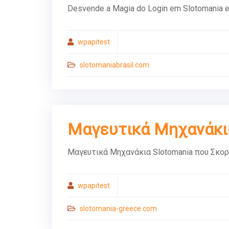
Desvende a Magia do Login em Slotomania e
wpapitest
slotomaniabrasil.com
Μαγευτικά Μηχανάκια
Μαγευτικά Μηχανάκια Slotomania που Σκορπ
wpapitest
slotomania-greece.com