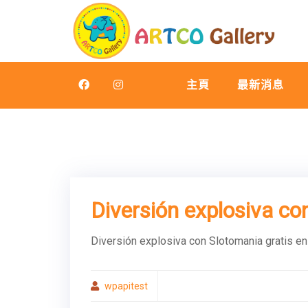
Skip
to
content
主頁
最新消息
Diversión explosiva con
Diversión explosiva con Slotomania gratis en t
wpapitest