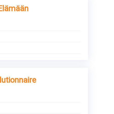
 Elämään
lutionnaire