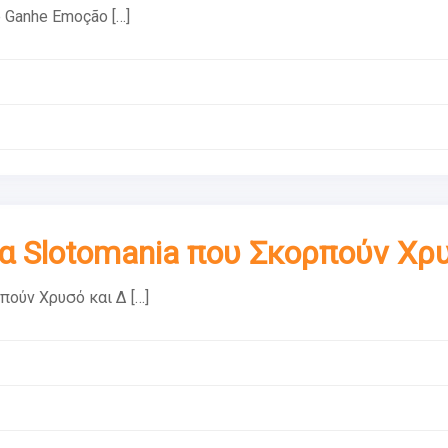
 Ganhe Emoção […]
 Slotomania που Σκορπούν Χρ
ούν Χρυσό και Δ […]