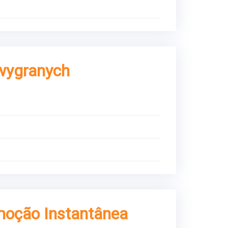
 wygranych
moção Instantânea