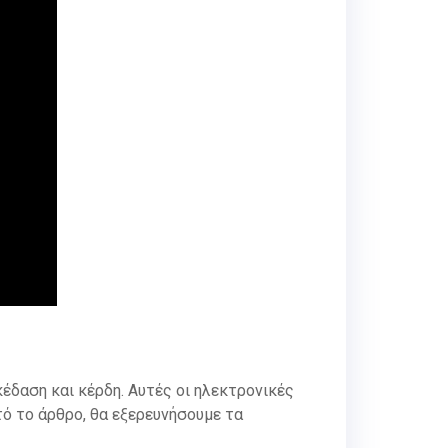
κέδαση και κέρδη. Αυτές οι ηλεκτρονικές
τό το άρθρο, θα εξερευνήσουμε τα