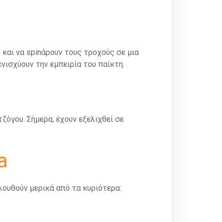
 και να spinάρουν τους τροχούς σε μια
νισχύουν την εμπειρία του παίκτη.
ζόγου. Σήμερα, έχουν εξελιχθεί σε
a
λουθούν μερικά από τα κυριότερα: