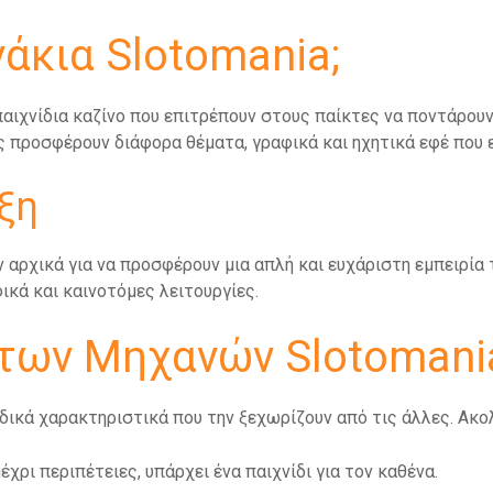
νάκια Slotomania;
παιχνίδια καζίνο που επιτρέπουν στους παίκτες να ποντάρουν
ς προσφέρουν διάφορα θέματα, γραφικά και ηχητικά εφέ που ε
ξη
αρχικά για να προσφέρουν μια απλή και ευχάριστη εμπειρία τ
κά και καινοτόμες λειτουργίες.
 των Μηχανών Slotomani
δικά χαρακτηριστικά που την ξεχωρίζουν από τις άλλες. Ακο
χρι περιπέτειες, υπάρχει ένα παιχνίδι για τον καθένα.