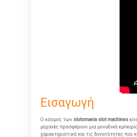
Εισαγωγή
Ο κόσμος των
slotomania slot machines
είν
μηχανές προσφέρουν μια μοναδική εμπειρία 
χαρακτηριστικά και τις δυνατότητες που 