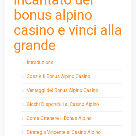
bonus alpino
casino e vinci alla
grande
Introduzione
Cosa è il Bonus Alpino Casino
Vantaggi del Bonus Alpino Casino
Giochi Disponibili al Casino Alpino
Come Ottenere il Bonus Alpino
Strategia Vincente al Casino Alpino