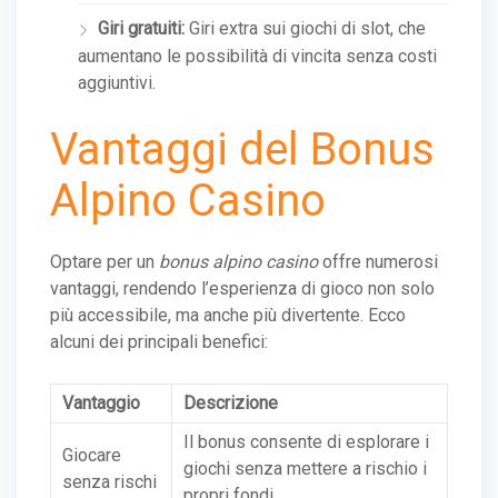
Giri gratuiti:
Giri extra sui giochi di slot, che
aumentano le possibilità di vincita senza costi
aggiuntivi.
Vantaggi del Bonus
Alpino Casino
Optare per un
bonus alpino casino
offre numerosi
vantaggi, rendendo l’esperienza di gioco non solo
più accessibile, ma anche più divertente. Ecco
alcuni dei principali benefici:
Vantaggio
Descrizione
Il bonus consente di esplorare i
Giocare
giochi senza mettere a rischio i
senza rischi
propri fondi.