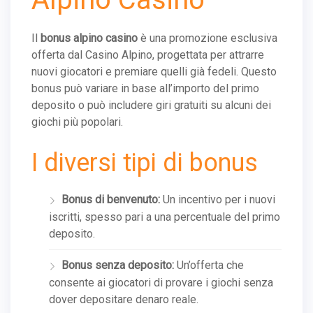
Il
bonus alpino casino
è una promozione esclusiva
offerta dal Casino Alpino, progettata per attrarre
nuovi giocatori e premiare quelli già fedeli. Questo
bonus può variare in base all’importo del primo
deposito o può includere giri gratuiti su alcuni dei
giochi più popolari.
I diversi tipi di bonus
Bonus di benvenuto:
Un incentivo per i nuovi
iscritti, spesso pari a una percentuale del primo
deposito.
Bonus senza deposito:
Un’offerta che
consente ai giocatori di provare i giochi senza
dover depositare denaro reale.