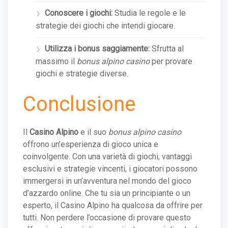
Conoscere i giochi:
Studia le regole e le
strategie dei giochi che intendi giocare.
Utilizza i bonus saggiamente:
Sfrutta al
massimo il
bonus alpino casino
per provare
giochi e strategie diverse.
Conclusione
Il
Casino Alpino
e il suo
bonus alpino casino
offrono un’esperienza di gioco unica e
coinvolgente. Con una varietà di giochi, vantaggi
esclusivi e strategie vincenti, i giocatori possono
immergersi in un’avventura nel mondo del gioco
d’azzardo online. Che tu sia un principiante o un
esperto, il Casino Alpino ha qualcosa da offrire per
tutti. Non perdere l’occasione di provare questo