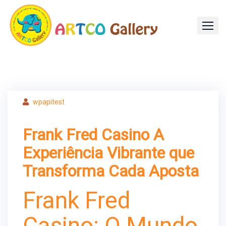
Skip
to
content
wpapitest
Frank Fred Casino A
Experiência Vibrante que
Transforma Cada Aposta
Frank Fred
Casino: O Mundo