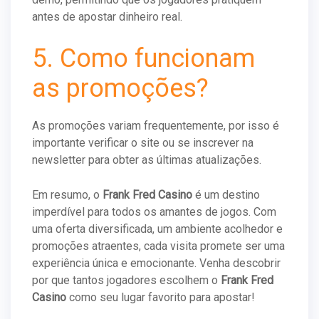
antes de apostar dinheiro real.
5. Como funcionam
as promoções?
As promoções variam frequentemente, por isso é
importante verificar o site ou se inscrever na
newsletter para obter as últimas atualizações.
Em resumo, o
Frank Fred Casino
é um destino
imperdível para todos os amantes de jogos. Com
uma oferta diversificada, um ambiente acolhedor e
promoções atraentes, cada visita promete ser uma
experiência única e emocionante. Venha descobrir
por que tantos jogadores escolhem o
Frank Fred
Casino
como seu lugar favorito para apostar!