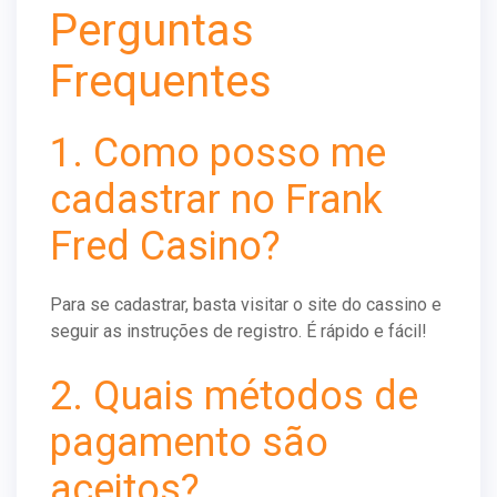
Perguntas
Frequentes
1. Como posso me
cadastrar no Frank
Fred Casino?
Para se cadastrar, basta visitar o site do cassino e
seguir as instruções de registro. É rápido e fácil!
2. Quais métodos de
pagamento são
aceitos?