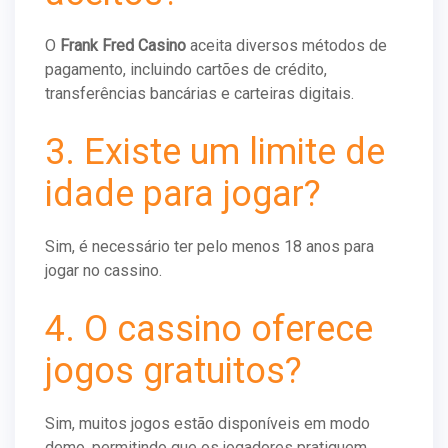
O
Frank Fred Casino
aceita diversos métodos de
pagamento, incluindo cartões de crédito,
transferências bancárias e carteiras digitais.
3. Existe um limite de
idade para jogar?
Sim, é necessário ter pelo menos 18 anos para
jogar no cassino.
4. O cassino oferece
jogos gratuitos?
Sim, muitos jogos estão disponíveis em modo
demo, permitindo que os jogadores pratiquem