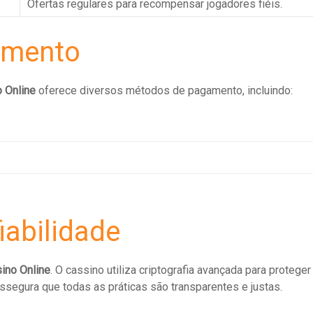
Ofertas regulares para recompensar jogadores fiéis.
amento
o Online
oferece diversos métodos de pagamento, incluindo:
iabilidade
sino Online
. O cassino utiliza criptografia avançada para protege
ssegura que todas as práticas são transparentes e justas.