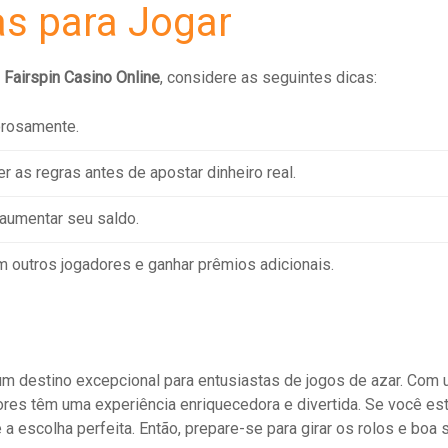
as para Jogar
o
Fairspin Casino Online
, considere as seguintes dicas:
orosamente.
r as regras antes de apostar dinheiro real.
aumentar seu saldo.
m outros jogadores e ganhar prêmios adicionais.
m destino excepcional para entusiastas de jogos de azar. Com
es têm uma experiência enriquecedora e divertida. Se você es
 a escolha perfeita. Então, prepare-se para girar os rolos e boa 