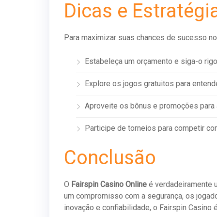
Dicas e Estratégi
Para maximizar suas chances de sucesso n
Estabeleça um orçamento e siga-o rig
Explore os jogos gratuitos para entende
Aproveite os bônus e promoções para 
Participe de torneios para competir co
Conclusão
O
Fairspin Casino Online
é verdadeiramente u
um compromisso com a segurança, os jogador
inovação e confiabilidade, o Fairspin Casino é