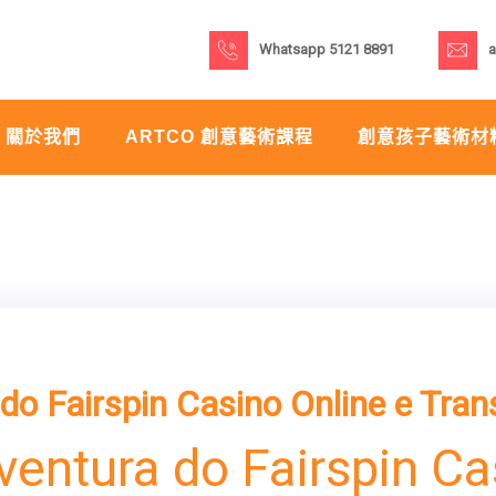
Whatsapp 5121 8891
a
關於我們
ARTCO 創意藝術課程
創意孩子藝術材
do Fairspin Casino Online e Tra
entura do Fairspin Ca