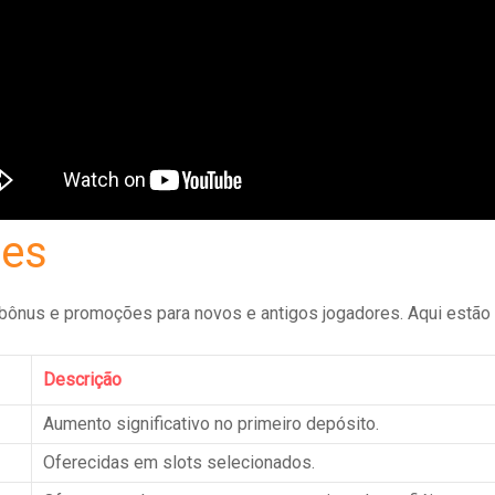
ões
 bônus e promoções para novos e antigos jogadores. Aqui estão
Descrição
Aumento significativo no primeiro depósito.
Oferecidas em slots selecionados.