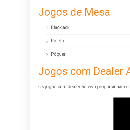
Jogos de Mesa
Blackjack
Roleta
Pôquer
Jogos com Dealer 
Os jogos com dealer ao vivo proporcionam um