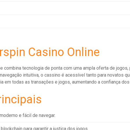
rspin Casino Online
e combina tecnologia de ponta com uma ampla oferta de jogos,
avegação intuitiva, o cassino é acessível tanto para novatos q
cia em todas as transações e jogos, aumentando a confiança dos
rincipais
moderno e fácil de navegar.
blockchain para garantir a justiça dos jogos.