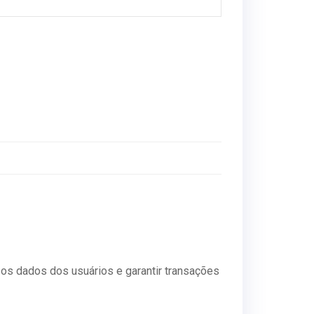
r os dados dos usuários e garantir transações