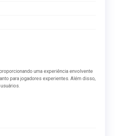
 proporcionando uma experiência envolvente
uanto para jogadores experientes. Além disso,
 usuários.