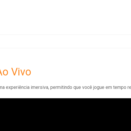
Ao Vivo
a experiência imersiva, permitindo que você jogue em tempo re