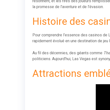
résonnent, et les rires des joueurs remplissen
la promesse de l’aventure et de l’évasion.
Histoire des casi
Pour comprendre l’essence des casinos de Las 
rapidement évolué en une destination de jeu 
Au fil des décennies, des géants comme
The
politiciens. Aujourd’hui, Las Vegas est syno
Attractions embl