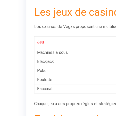
Les jeux de casin
Les casinos de Vegas proposent une multitude 
Jeu
Machines à sous
Blackjack
Poker
Roulette
Baccarat
Chaque jeu a ses propres règles et stratégies