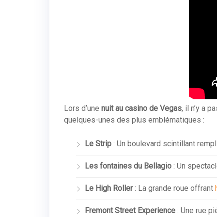
Lors d’une
nuit au casino de Vegas
, il n’y a 
quelques-unes des plus emblématiques :
Le Strip
: Un boulevard scintillant remp
Les fontaines du Bellagio
: Un spectacl
Le High Roller
: La grande roue offrant
Fremont Street Experience
: Une rue p