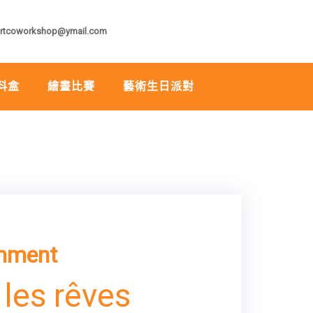
rtcoworkshop@ymail.com
料盒
繪畫比賽
藝術生日派對
amment
 les rêves