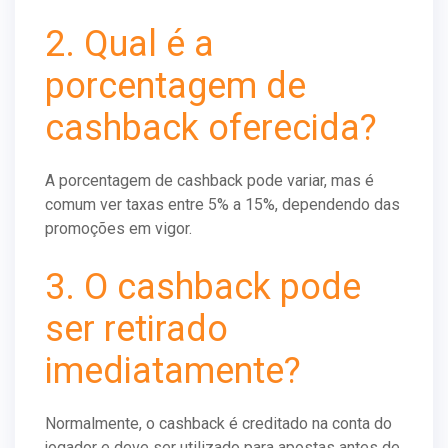
2. Qual é a
porcentagem de
cashback oferecida?
A porcentagem de cashback pode variar, mas é
comum ver taxas entre 5% a 15%, dependendo das
promoções em vigor.
3. O cashback pode
ser retirado
imediatamente?
Normalmente, o cashback é creditado na conta do
jogador e deve ser utilizado para apostas antes de