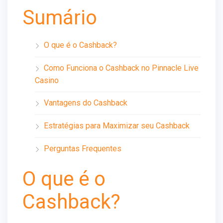
Sumário
O que é o Cashback?
Como Funciona o Cashback no Pinnacle Live
Casino
Vantagens do Cashback
Estratégias para Maximizar seu Cashback
Perguntas Frequentes
O que é o
Cashback?