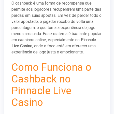
O cashback é uma forma de recompensa que
permite aos jogadores recuperarem uma parte das
perdas em suas apostas. Em vez de perder todo o
valor apostado, o jogador recebe de volta uma
porcentagem, o que torna a experiência de jogo
menos arriscada. Esse sistema é bastante popular
em cassinos online, especialmente no
Pinnacle
Live Casino
, onde o foco está em oferecer uma
experiência de jogo justa e emocionante.
Como Funciona o
Cashback no
Pinnacle Live
Casino