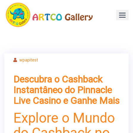
Skip
to
content
wpapitest
Descubra o Cashback
Instantâneo do Pinnacle
Live Casino e Ganhe Mais
Explore o Mundo
do Cashback no