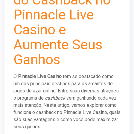
Pinnacle Live
Casino e
Aumente Seus
Ganhos
O
Pinnacle Live Casino
tem se destacado como
um dos principais destinos para os amantes de
jogos de azar online. Entre suas diversas atrações,
o programa de
cashback
vem ganhando cada vez
mais atenção. Neste artigo, vamos explorar como
funciona o cashback no Pinnacle Live Casino, quais
são suas vantagens e como você pode maximizar
seus ganhos.