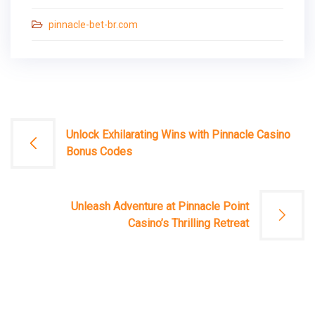
pinnacle-bet-br.com
文
Unlock Exhilarating Wins with Pinnacle Casino
Bonus Codes
章
導
Unleash Adventure at Pinnacle Point
覽
Casino’s Thrilling Retreat