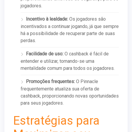
jogadores.
Incentivo à lealdade:
Os jogadores são
incentivados a continuar jogando, já que sempre
há a possibilidade de recuperar parte de suas
perdas.
Facilidade de uso:
O cashback é fácil de
entender e utilizar, tornando-se uma
mentalidade comum para todos os jogadores.
Promoções frequentes:
O Pinnacle
frequentemente atualiza sua oferta de
cashback, proporcionando novas oportunidades
para seus jogadores.
Estratégias para