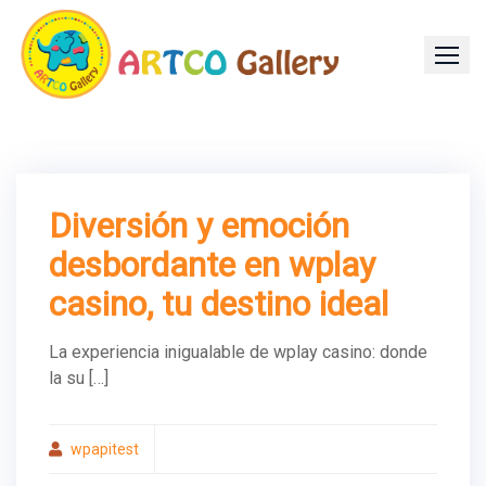
Skip
to
content
Diversión y emoción
desbordante en wplay
casino, tu destino ideal
La experiencia inigualable de wplay casino: donde
la su […]
wpapitest