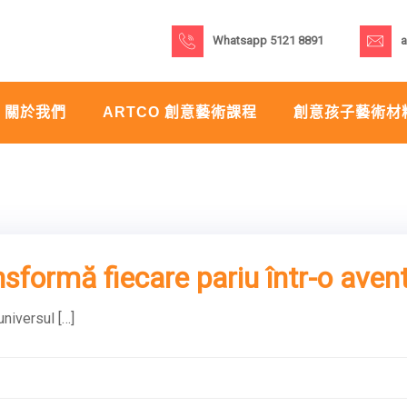
Whatsapp 5121 8891
a
關於我們
ARTCO 創意藝術課程
創意孩子藝術材
nsformă fiecare pariu într-o aven
universul […]