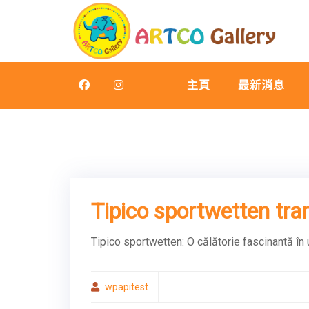
Skip
to
content
主頁
最新消息
Tipico sportwetten tra
Tipico sportwetten: O călătorie fascinantă în 
wpapitest