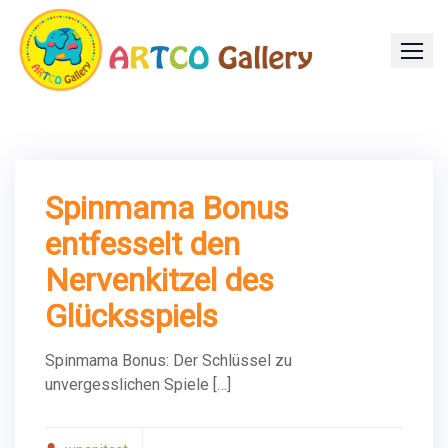
Skip
to
content
Spinmama Bonus
entfesselt den
Nervenkitzel des
Glücksspiels
Spinmama Bonus: Der Schlüssel zu
unvergesslichen Spiele […]