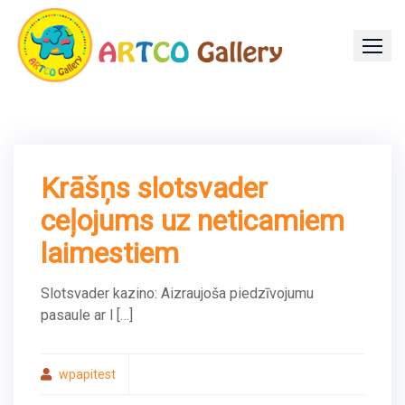
Skip
to
content
Krāšņs slotsvader
ceļojums uz neticamiem
laimestiem
Slotsvader kazino: Aizraujoša piedzīvojumu
pasaule ar l […]
wpapitest