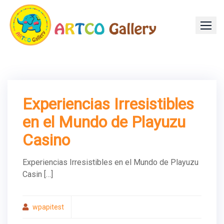
Skip
to
content
Experiencias Irresistibles
en el Mundo de Playuzu
Casino
Experiencias Irresistibles en el Mundo de Playuzu
Casin […]
wpapitest