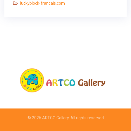
luckyblock-francais.com
© 2026
ARTCO Gallery
. All rights reserved