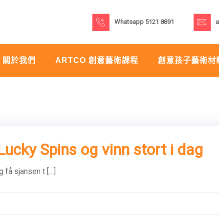
Whatsapp 5121 8891
a
關於我們
ARTCO 創意藝術課程
創意孩子藝術材
Lucky Spins og vinn stort i dag
få sjansen t […]