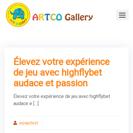
Skip
to
content
Élevez votre expérience
de jeu avec highflybet
audace et passion
Élevez votre expérience de jeu avec highflybet
audace e […]
wpapitest