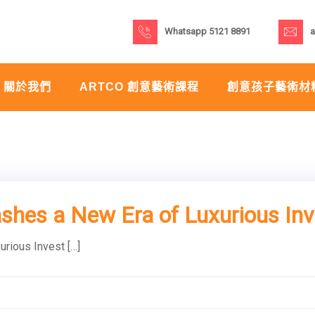
Whatsapp 5121 8891
a
關於我們
ARTCO 創意藝術課程
創意孩子藝術材
shes a New Era of Luxurious In
rious Invest […]