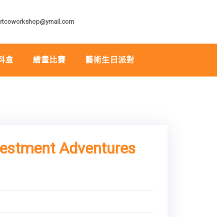
rtcoworkshop@ymail.com
料盒
繪畫比賽
藝術生日派對
vestment Adventures