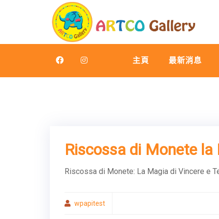
Skip
to
content
主頁
最新消息
Riscossa di Monete la 
Riscossa di Monete: La Magia di Vincere e Ten
wpapitest