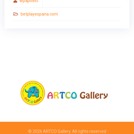
wpapitest
betplayespana.com
© 2026
ARTCO Gallery
. All rights reserved