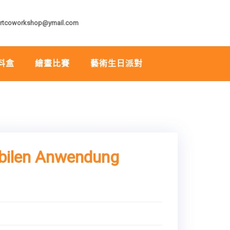
rtcoworkshop@ymail.com
料盒
繪畫比賽
藝術生日派對
obilen Anwendung