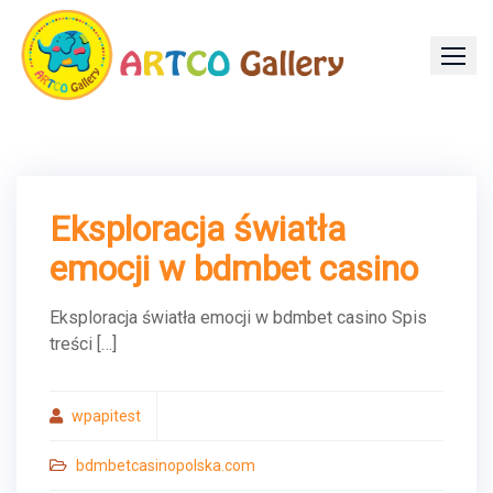
Skip
to
content
Eksploracja światła
emocji w bdmbet casino
Eksploracja światła emocji w bdmbet casino Spis
treści […]
wpapitest
bdmbetcasinopolska.com