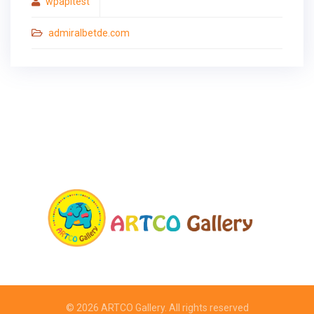
wpapitest
admiralbetde.com
© 2026
ARTCO Gallery
. All rights reserved