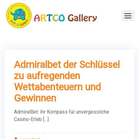
Skip
to
content
Admiralbet der Schlüssel
zu aufregenden
Wettabenteuern und
Gewinnen
AdmiralBet: Ihr Kompass für unvergessliche
Casino-Erleb […]