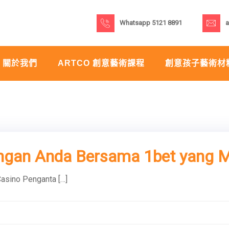
Whatsapp 5121 8891
a
關於我們
ARTCO 創意藝術課程
創意孩子藝術材
ngan Anda Bersama 1bet yang 
asino Penganta […]