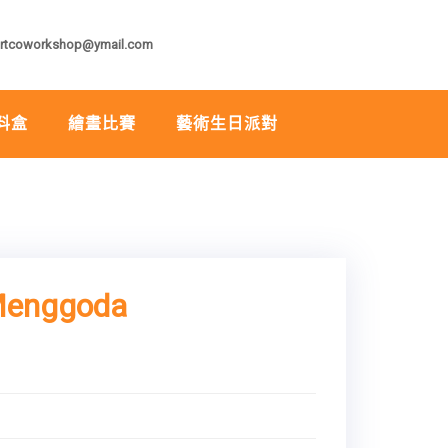
rtcoworkshop@ymail.com
料盒
繪畫比賽
藝術生日派對
Menggoda