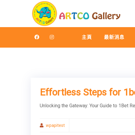
Skip
to
content
主頁
最新消息
Effortless Steps for 1
Unlocking the Gateway: Your Guide to 1Bet Reg
wpapitest