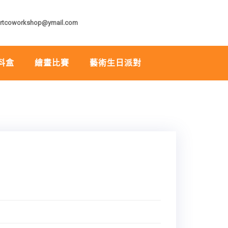
rtcoworkshop@ymail.com
料盒
繪畫比賽
藝術生日派對