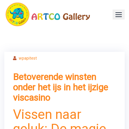
Skip
to
content
wpapitest
Betoverende winsten
onder het ijs in het ijzige
viscasino
Vissen naar
geluk: De magie