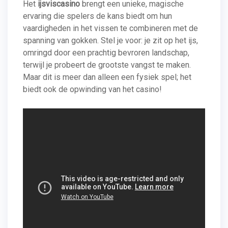
Het
ijsviscasino
brengt een unieke, magische
ervaring die spelers de kans biedt om hun
vaardigheden in het vissen te combineren met de
spanning van gokken. Stel je voor: je zit op het ijs,
omringd door een prachtig bevroren landschap,
terwijl je probeert de grootste vangst te maken.
Maar dit is meer dan alleen een fysiek spel; het
biedt ook de opwinding van het casino!