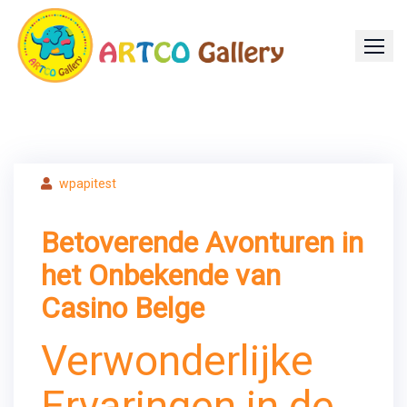
Skip
to
content
wpapitest
Betoverende Avonturen in
het Onbekende van
Casino Belge
Verwonderlijke
Ervaringen in de