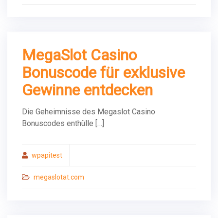
MegaSlot Casino
Bonuscode für exklusive
Gewinne entdecken
Die Geheimnisse des Megaslot Casino
Bonuscodes enthülle […]
wpapitest
megaslotat.com