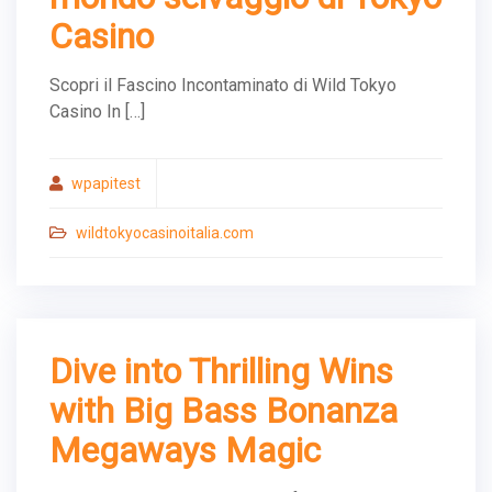
Casino
Scopri il Fascino Incontaminato di Wild Tokyo
Casino In […]
wpapitest
wildtokyocasinoitalia.com
Dive into Thrilling Wins
with Big Bass Bonanza
Megaways Magic