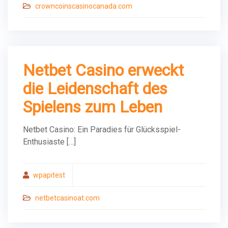
crowncoinscasinocanada.com
Netbet Casino erweckt
die Leidenschaft des
Spielens zum Leben
Netbet Casino: Ein Paradies für Glücksspiel-
Enthusiaste […]
wpapitest
netbetcasinoat.com