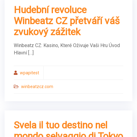
Hudební revoluce
Winbeatz CZ přetváří váš
zvukový zážitek
Winbeatz CZ: Kasino, Které Oživuje Vaši Hru Úvod
Hlavní […]
wpapitest
winbeatzcz.com
Svela il tuo destino nel
mondo selvaggio di Tokyo