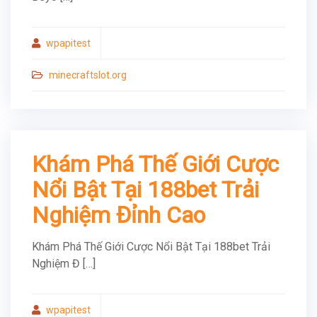
wpapitest
minecraftslot.org
Khám Phá Thế Giới Cược
Nổi Bật Tại 188bet Trải
Nghiệm Đỉnh Cao
Khám Phá Thế Giới Cược Nổi Bật Tại 188bet Trải
Nghiệm Đ […]
wpapitest