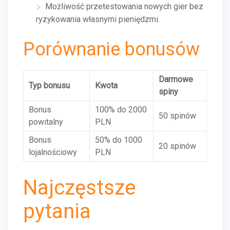
Możliwość przetestowania nowych gier bez
ryzykowania własnymi pieniędzmi.
Porównanie bonusów
Darmowe
Typ bonusu
Kwota
spiny
Bonus
100% do 2000
50 spinów
powitalny
PLN
Bonus
50% do 1000
20 spinów
lojalnościowy
PLN
Najczęstsze
pytania