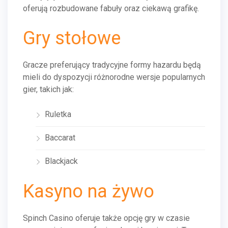
oferują rozbudowane fabuły oraz ciekawą grafikę.
Gry stołowe
Gracze preferujący tradycyjne formy hazardu będą
mieli do dyspozycji różnorodne wersje popularnych
gier, takich jak:
Ruletka
Baccarat
Blackjack
Kasyno na żywo
Spinch Casino oferuje także opcję gry w czasie