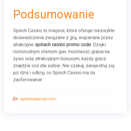
Podsumowanie
Spinch Casino to miejsce, które oferuje niezwykłe
doświadczenia związane z grą, wspierane przez
atrakcyjne
spinach casino promo code
. Dzięki
różnorodnym ofertom gier, możliwość grania na
żywo oraz atrakcyjnym bonusom, każdy gracz
znajdzie coś dla siebie. Nie czekaj, zarejestruj się
już dziś i odkryj, co Spinch Casino ma do
zaoferowania!
spinchcasinopl.com