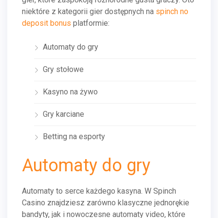
niektóre z kategorii gier dostępnych na
spinch no
deposit bonus
platformie:
Automaty do gry
Gry stołowe
Kasyno na żywo
Gry karciane
Betting na esporty
Automaty do gry
Automaty to serce każdego kasyna. W Spinch
Casino znajdziesz zarówno klasyczne jednorękie
bandyty, jak i nowoczesne automaty video, które