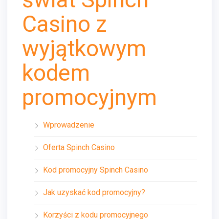
Casino z
wyjątkowym
kodem
promocyjnym
Wprowadzenie
Oferta Spinch Casino
Kod promocyjny Spinch Casino
Jak uzyskać kod promocyjny?
Korzyści z kodu promocyjnego