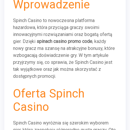
Wprowadzenie
Spinch Casino to nowoczesna platforma
hazardowa, która przyciąga graczy swoimi
innowacyjnymi rozwiązaniami oraz bogatą ofertą
gier. Dzięki
spinach casino promo code
, każdy
nowy gracz ma szansę na atrakcyjne bonusy, które
wzbogacają doświadczenie gry. W tym artykule
przyjrzymy się, co sprawia, że Spinch Casino jest
tak wyjątkowe oraz jak można skorzystać z
dostępnych promocji.
Oferta Spinch
Casino
Spinch Casino wyróżnia się szerokim wyborem
gier, które zaspokoją różnorodne gusta graczy. Oto