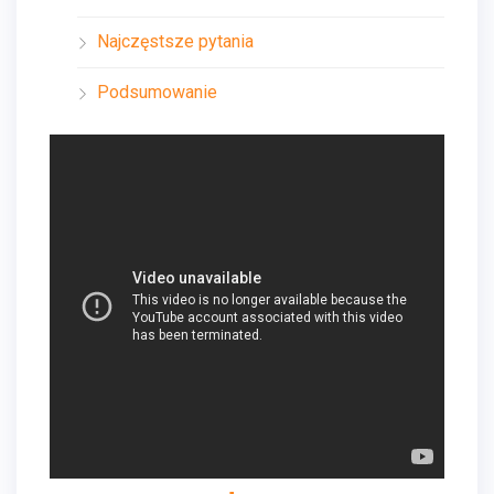
Najczęstsze pytania
Podsumowanie