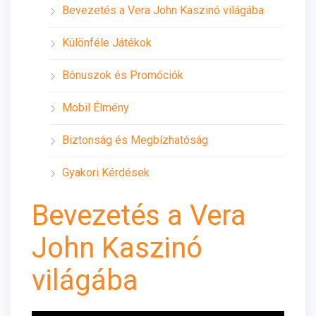
Bevezetés a Vera John Kaszinó világába
Különféle Játékok
Bónuszok és Promóciók
Mobil Élmény
Biztonság és Megbízhatóság
Gyakori Kérdések
Bevezetés a Vera
John Kaszinó
világába