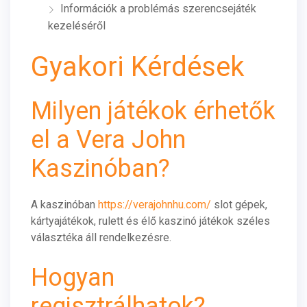
Információk a problémás szerencsejáték
kezeléséről
Gyakori Kérdések
Milyen játékok érhetők
el a Vera John
Kaszinóban?
A kaszinóban
https://verajohnhu.com/
slot gépek,
kártyajátékok, rulett és élő kaszinó játékok széles
választéka áll rendelkezésre.
Hogyan
regisztrálhatok?