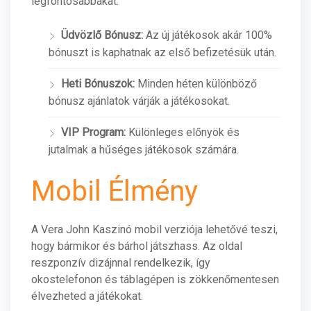
legfontosabbakat:
Üdvözlő Bónusz:
Az új játékosok akár 100%
bónuszt is kaphatnak az első befizetésük után.
Heti Bónuszok:
Minden héten különböző
bónusz ajánlatok várják a játékosokat.
VIP Program:
Különleges előnyök és
jutalmak a hűséges játékosok számára.
Mobil Élmény
A Vera John Kaszinó mobil verziója lehetővé teszi,
hogy bármikor és bárhol játszhass. Az oldal
reszponzív dizájnnal rendelkezik, így
okostelefonon és táblagépen is zökkenőmentesen
élvezheted a játékokat.