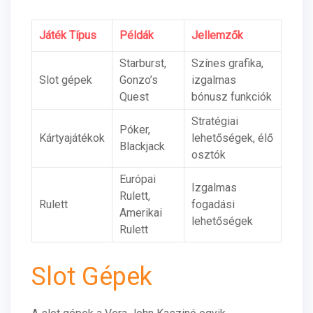
Játék Típus
Példák
Jellemzők
Starburst,
Színes grafika,
Slot gépek
Gonzo’s
izgalmas
Quest
bónusz funkciók
Stratégiai
Póker,
Kártyajátékok
lehetőségek, élő
Blackjack
osztók
Európai
Izgalmas
Rulett,
Rulett
fogadási
Amerikai
lehetőségek
Rulett
Slot Gépek