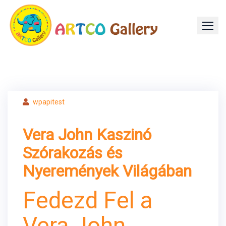
Skip
to
content
wpapitest
Vera John Kaszinó
Szórakozás és
Nyeremények Világában
Fedezd Fel a
Vera John