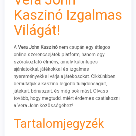
Kaszinó Izgalmas
Világát!
A
Vera John Kaszinó
nem csupán egy átlagos
online szerencsejáték platform, hanem egy
szórakoztató élmény, amely különleges
ajánlatokkal, játékokkal és izgalmas
nyereményekkel várja a játékosokat. Cikkünkben
bemutatjuk a kaszinó legjobb tulajdonságait,
játékait, bónuszait, és még sok mást. Olvass
tovább, hogy megtudd, miért érdemes csatlakozni
a Vera John közösségéhez!
Tartalomjegyzék