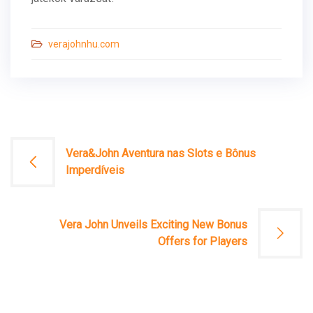
verajohnhu.com
文
Vera&John Aventura nas Slots e Bônus
Imperdíveis
章
導
Vera John Unveils Exciting New Bonus
覽
Offers for Players