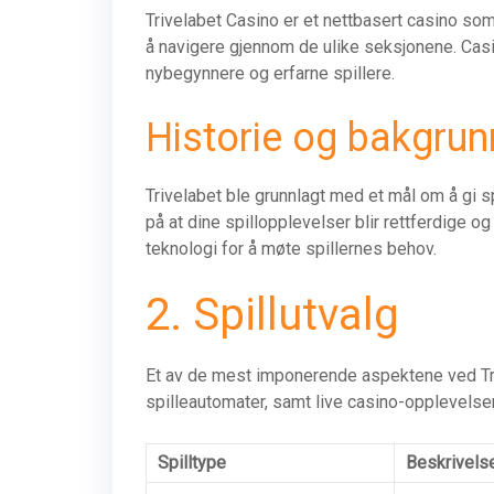
Trivelabet Casino er et nettbasert casino som 
å navigere gjennom de ulike seksjonene. Casi
nybegynnere og erfarne spillere.
Historie og bakgrun
Trivelabet ble grunnlagt med et mål om å gi s
på at dine spillopplevelser blir rettferdige o
teknologi for å møte spillernes behov.
2. Spillutvalg
Et av de mest imponerende aspektene ved Trive
spilleautomater, samt live casino-opplevelser
Spilltype
Beskrivels