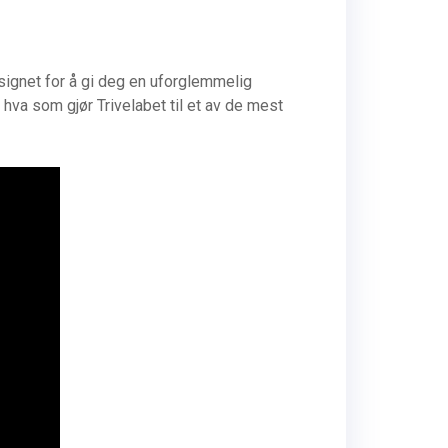
signet for å gi deg en uforglemmelig
 hva som gjør Trivelabet til et av de mest