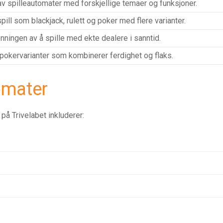
v spilleautomater med forskjellige temaer og funksjoner.
pill som blackjack, rulett og poker med flere varianter.
ningen av å spille med ekte dealere i sanntid.
pokervarianter som kombinerer ferdighet og flaks.
omater
å Trivelabet inkluderer: