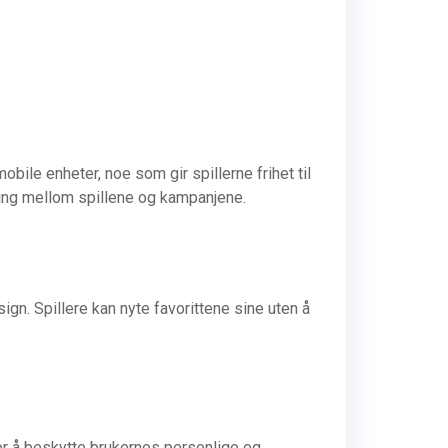
bile enheter, noe som gir spillerne frihet til
ring mellom spillene og kampanjene.
gn. Spillere kan nyte favorittene sine uten å
for å beskytte brukernes personlige og