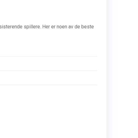
ksisterende spillere. Her er noen av de beste