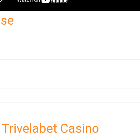
lse
l Trivelabet Casino