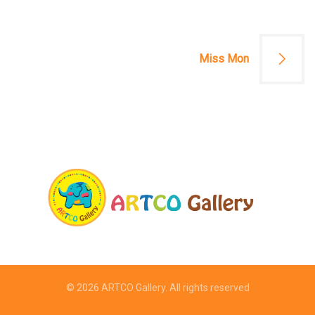
文
章
Miss Mon
導
覽
© 2026
ARTCO Gallery
. All rights reserved