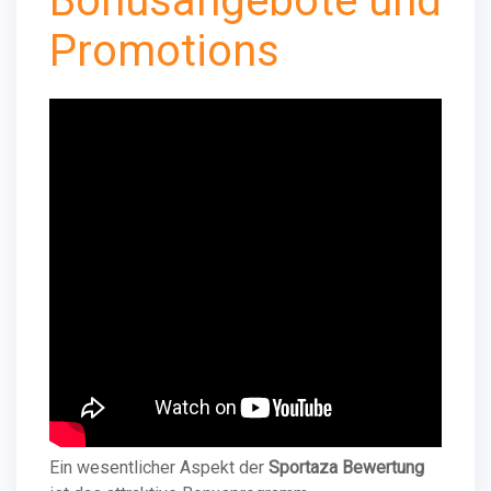
Bonusangebote und
Promotions
Ein wesentlicher Aspekt der
Sportaza Bewertung