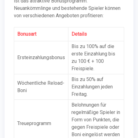
ist das attraktive Bonusprogramm.
Neuankömmlinge und bestehende Spieler können
von verschiedenen Angeboten profitieren:
Bonusart
Details
Bis zu 100% auf die
erste Einzahlung bis
Ersteinzahlungsbonus
zu 100 € + 100
Freispiele.
Bis zu 50% auf
Wöchentliche Reload-
Einzahlungen jeden
Boni
Freitag.
Belohnungen für
regelmäßige Spieler in
Form von Punkten, die
Treueprogramm
gegen Freispiele oder
Boni eingelöst werden