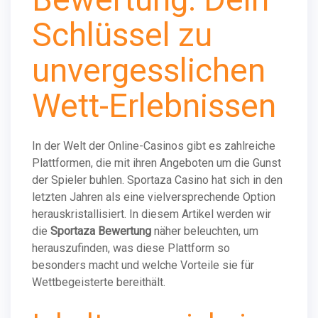
Schlüssel zu
unvergesslichen
Wett-Erlebnissen
In der Welt der Online-Casinos gibt es zahlreiche
Plattformen, die mit ihren Angeboten um die Gunst
der Spieler buhlen. Sportaza Casino hat sich in den
letzten Jahren als eine vielversprechende Option
herauskristallisiert. In diesem Artikel werden wir
die
Sportaza Bewertung
näher beleuchten, um
herauszufinden, was diese Plattform so
besonders macht und welche Vorteile sie für
Wettbegeisterte bereithält.