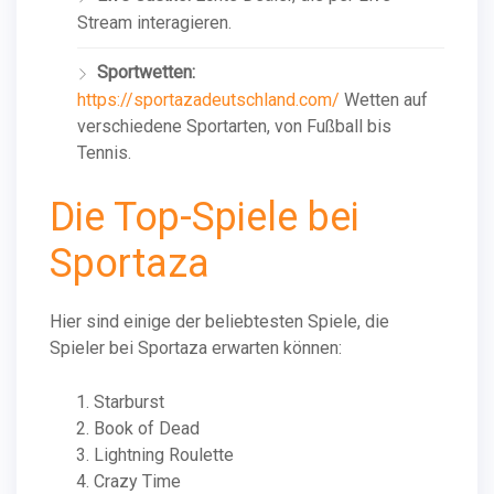
Stream interagieren.
Sportwetten:
https://sportazadeutschland.com/
Wetten auf
verschiedene Sportarten, von Fußball bis
Tennis.
Die Top-Spiele bei
Sportaza
Hier sind einige der beliebtesten Spiele, die
Spieler bei Sportaza erwarten können:
Starburst
Book of Dead
Lightning Roulette
Crazy Time