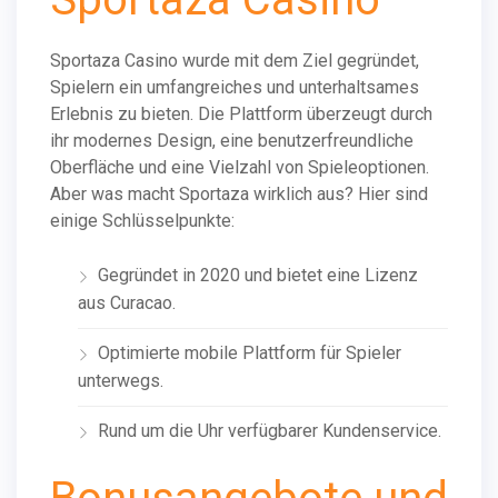
Sportaza Casino wurde mit dem Ziel gegründet,
Spielern ein umfangreiches und unterhaltsames
Erlebnis zu bieten. Die Plattform überzeugt durch
ihr modernes Design, eine benutzerfreundliche
Oberfläche und eine Vielzahl von Spieleoptionen.
Aber was macht Sportaza wirklich aus? Hier sind
einige Schlüsselpunkte:
Gegründet in 2020 und bietet eine Lizenz
aus Curacao.
Optimierte mobile Plattform für Spieler
unterwegs.
Rund um die Uhr verfügbarer Kundenservice.