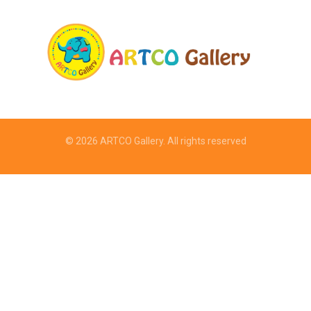
© 2026
ARTCO Gallery
. All rights reserved