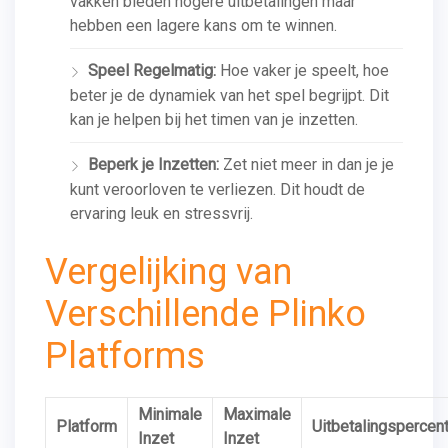
vakken bieden hogere uitbetalingen maar
hebben een lagere kans om te winnen.
Speel Regelmatig:
Hoe vaker je speelt, hoe
beter je de dynamiek van het spel begrijpt. Dit
kan je helpen bij het timen van je inzetten.
Beperk je Inzetten:
Zet niet meer in dan je je
kunt veroorloven te verliezen. Dit houdt de
ervaring leuk en stressvrij.
Vergelijking van
Verschillende Plinko
Platforms
Minimale
Maximale
Platform
Uitbetalingspercen
Inzet
Inzet