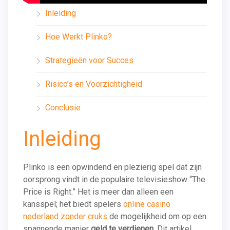
Inleiding
Hoe Werkt Plinko?
Strategieën voor Succes
Risico’s en Voorzichtigheid
Conclusie
Inleiding
Plinko is een opwindend en plezierig spel dat zijn
oorsprong vindt in de populaire televisieshow “The
Price is Right.” Het is meer dan alleen een
kansspel; het biedt spelers
online casino
nederland zonder cruks
de mogelijkheid om op een
spannende manier
geld te verdienen
. Dit artikel