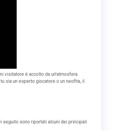
gni visitatore è accolto da un’atmosfera
tu sia un esperto giocatore o un neofita, il
seguito sono riportati alcuni dei principali