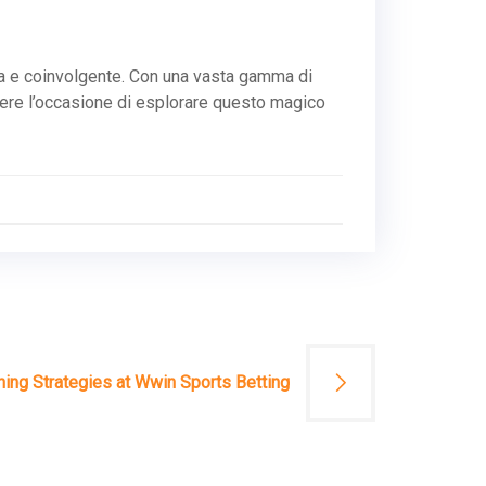
ca e coinvolgente. Con una vasta gamma di
dere l’occasione di esplorare questo magico
ing Strategies at Wwin Sports Betting