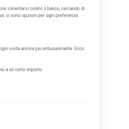
sono cimentarsi contro il banco, cercando di
ese, ci sono opzioni per ogni preferenza.
ogni visita ancora più entusiasmante. Ecco
ino a un certo importo.