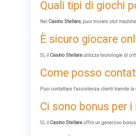
Quali tipi di giochi
Nel
Casino Stellare
, puoi trovare slot machine
È sicuro giocare onl
Sì, il
Casino Stellare
utilizza tecnologie di cri
Come posso contatta
Puoi contattare l’assistenza clienti tramite la 
Ci sono bonus per i 
Sì, il
Casino Stellare
offre un generoso bonus di