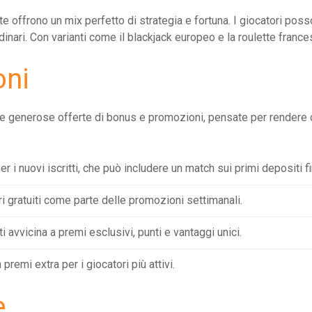
tte offrono un mix perfetto di strategia e fortuna. I giocatori pos
dinari. Con varianti come il blackjack europeo e la roulette franc
oni
ue generose offerte di bonus e promozioni, pensate per rendere 
er i nuovi iscritti, che può includere un match sui primi depositi f
i gratuiti come parte delle promozioni settimanali.
vvicina a premi esclusivi, punti e vantaggi unici.
premi extra per i giocatori più attivi.
e