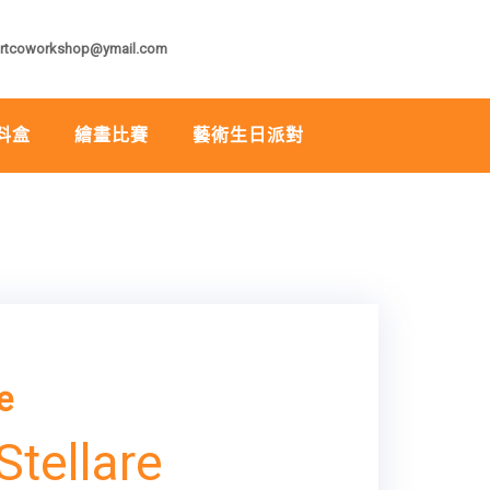
rtcoworkshop@ymail.com
料盒
繪畫比賽
藝術生日派對
e
Stellare