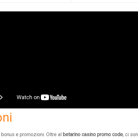
oni
i bonus e promozioni. Oltre al
betarino casino promo code
, ci so