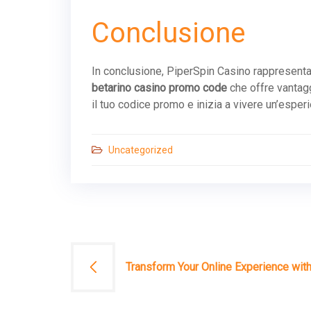
Conclusione
In conclusione, PiperSpin Casino rappresenta un
betarino casino promo code
che offre vantagg
il tuo codice promo e inizia a vivere un’esper
Uncategorized
文
Transform Your Online Experience with
章