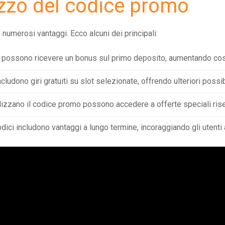
lizzo del codice promo
 numerosi vantaggi. Ecco alcuni dei principali:
i possono ricevere un bonus sul primo deposito, aumentando così i
ludono giri gratuiti su slot selezionate, offrendo ulteriori possibi
tilizzano il codice promo possono accedere a offerte speciali ris
dici includono vantaggi a lungo termine, incoraggiando gli utenti