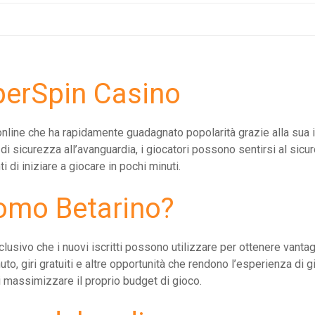
perSpin Casino
online che ha rapidamente guadagnato popolarità grazie alla sua 
di sicurezza all’avanguardia, i giocatori possono sentirsi al sicu
 di iniziare a giocare in pochi minuti.
romo Betarino?
lusivo che i nuovi iscritti possono utilizzare per ottenere vanta
, giri gratuiti e altre opportunità che rendono l’esperienza di g
 massimizzare il proprio budget di gioco.