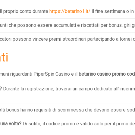
 il proprio conto durante
https://betarino1.it/
il fine settimana o in
nti che possono essere accumulati e riscattati per bonus, giri gra
catori possono vincere premi straordinari partecipando a tornei di
ti
uni riguardanti PiperSpin Casino e il
betarino casino promo co
?
Durante la registrazione, troverai un campo dedicato all’inseri
lti bonus hanno requisiti di scommessa che devono essere soddis
 una volta?
Di solito, il codice promo è valido solo per il primo de