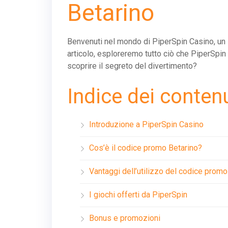
Betarino
Benvenuti nel mondo di PiperSpin Casino, un lu
articolo, esploreremo tutto ciò che PiperSpin 
scoprire il segreto del divertimento?
Indice dei contenu
Introduzione a PiperSpin Casino
Cos’è il codice promo Betarino?
Vantaggi dell’utilizzo del codice promo
I giochi offerti da PiperSpin
Bonus e promozioni