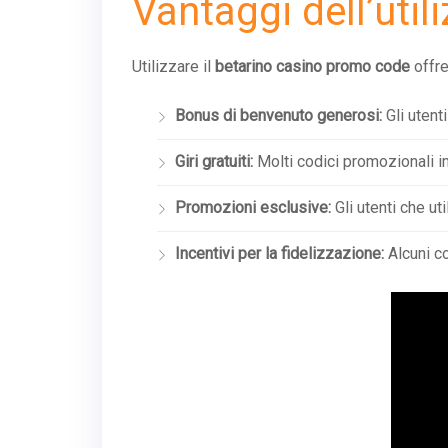
Vantaggi dell’uti
Utilizzare il
betarino casino promo code
offre
Bonus di benvenuto generosi:
Gli utent
Giri gratuiti:
Molti codici promozionali inc
Promozioni esclusive:
Gli utenti che u
Incentivi per la fidelizzazione:
Alcuni co