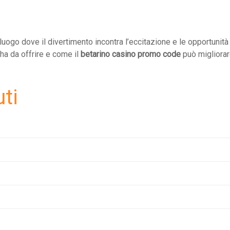
ogo dove il divertimento incontra l’eccitazione e le opportunità 
ha da offrire e come il
betarino casino promo code
può migliorar
ti