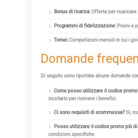
Bonus di ricarica:
Offerte per ricaricare
Programmi di fidelizzazione:
Premi e pu
Tornei:
Competizioni mensili in cui i gio
Domande frequen
Di seguito sono riportate alcune domande com
Come posso utilizzare il codice promo
incollarlo per ricevere i benefici.
Ci sono requisiti di scommessa?
Sì, mo
Posso utilizzare il codice promo più di
condizioni specifiche.