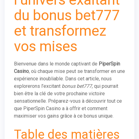
du bonus bet777
et transformez
vos mises
Bienvenue dans le monde captivant de
PiperSpin
Casino
, où chaque mise peut se transformer en une
expérience inoubliable. Dans cet article, nous
explorerons l’excitant
bonus bet777
, qui pourrait
bien être la clé de votre prochaine victoire
sensationnelle. Préparez-vous à découvrir tout ce
que PiperSpin Casino a à offrir et comment
maximiser vos gains grâce à ce bonus unique.
Table des matières