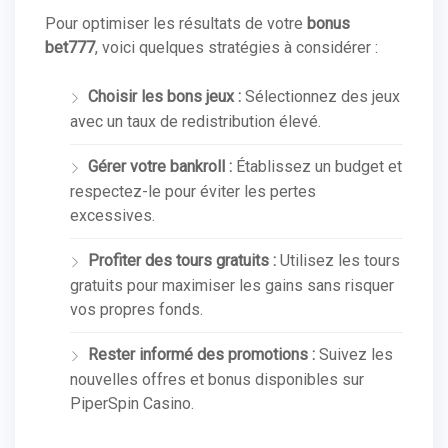
Pour optimiser les résultats de votre
bonus
bet777
, voici quelques stratégies à considérer :
Choisir les bons jeux :
Sélectionnez des jeux
avec un taux de redistribution élevé.
Gérer votre bankroll :
Établissez un budget et
respectez-le pour éviter les pertes
excessives.
Profiter des tours gratuits :
Utilisez les tours
gratuits pour maximiser les gains sans risquer
vos propres fonds.
Rester informé des promotions :
Suivez les
nouvelles offres et bonus disponibles sur
PiperSpin Casino.