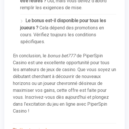
être retirés ?
Oui, mais vous devez d’abord
remplir les exigences de mise.
Le bonus est-il disponible pour tous les
joueurs ?
Cela dépend des promotions en
cours. Vérifiez toujours les conditions
spécifiques.
En conclusion, le
bonus bet777
de PiperSpin
Casino est une excellente opportunité pour tous
les amateurs de jeux de casino. Que vous soyez un
débutant cherchant à découvrir de nouveaux
horizons ou un joueur chevronné désireux de
maximiser vos gains, cette offre est faite pour
vous. Inscrivez-vous dès aujourd’hui et plongez
dans l’excitation du jeu en ligne avec PiperSpin
Casino !