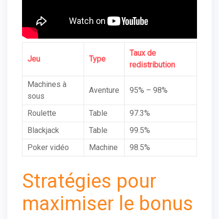
Taux de
Jeu
Type
redistribution
Machines à
Aventure
95% – 98%
sous
Roulette
Table
97.3%
Blackjack
Table
99.5%
Poker vidéo
Machine
98.5%
Stratégies pour
maximiser le bonus