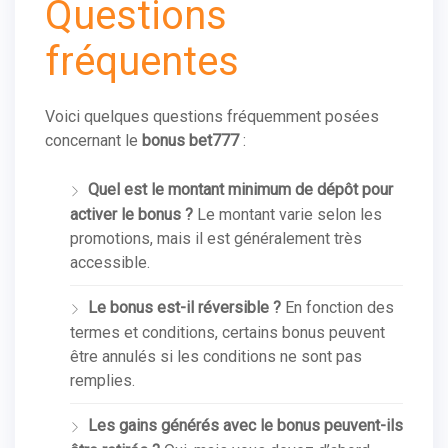
Questions
fréquentes
Voici quelques questions fréquemment posées
concernant le
bonus bet777
:
Quel est le montant minimum de dépôt pour
activer le bonus ?
Le montant varie selon les
promotions, mais il est généralement très
accessible.
Le bonus est-il réversible ?
En fonction des
termes et conditions, certains bonus peuvent
être annulés si les conditions ne sont pas
remplies.
Les gains générés avec le bonus peuvent-ils