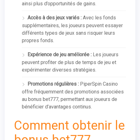
ainsi plus d’opportunités de gains.
Accès à des jeux variés :
Avec les fonds
supplémentaires, les joueurs peuvent essayer
différents types de jeux sans risquer leurs
propres fonds.
Expérience de jeu améliorée :
Les joueurs
peuvent profiter de plus de temps de jeu et
expérimenter diverses stratégies.
Promotions régulières :
PiperSpin Casino
offre fréquemment des promotions associées
au bonus bet777, permettant aux joueurs de
bénéficier d’avantages continus.
Comment obtenir le
bonus bet777