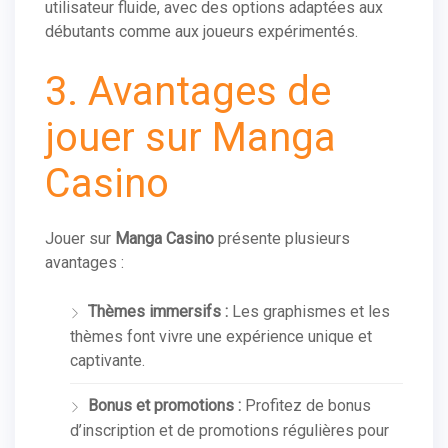
utilisateur fluide, avec des options adaptées aux
débutants comme aux joueurs expérimentés.
3. Avantages de
jouer sur Manga
Casino
Jouer sur
Manga Casino
présente plusieurs
avantages :
Thèmes immersifs :
Les graphismes et les
thèmes font vivre une expérience unique et
captivante.
Bonus et promotions :
Profitez de bonus
d’inscription et de promotions régulières pour