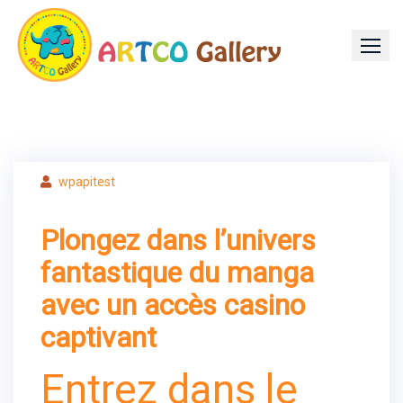
Skip
to
content
wpapitest
Plongez dans l’univers
fantastique du manga
avec un accès casino
captivant
Entrez dans le