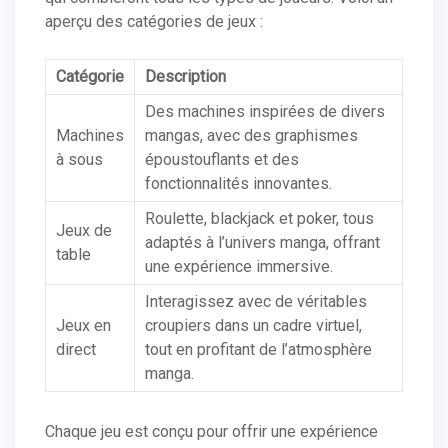
aperçu des catégories de jeux :
Catégorie
Description
Des machines inspirées de divers
Machines
mangas, avec des graphismes
à sous
époustouflants et des
fonctionnalités innovantes.
Roulette, blackjack et poker, tous
Jeux de
adaptés à l’univers manga, offrant
table
une expérience immersive.
Interagissez avec de véritables
Jeux en
croupiers dans un cadre virtuel,
direct
tout en profitant de l’atmosphère
manga.
Chaque jeu est conçu pour offrir une expérience