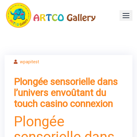
Skip
to
content
wpapitest
Plongée sensorielle dans
l’univers envoûtant du
touch casino connexion
Plongée
sensorielle dans