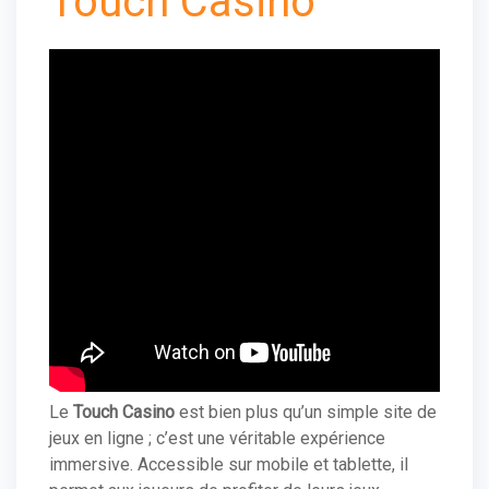
Touch Casino
Le
Touch Casino
est bien plus qu’un simple site de
jeux en ligne ; c’est une véritable expérience
immersive. Accessible sur mobile et tablette, il