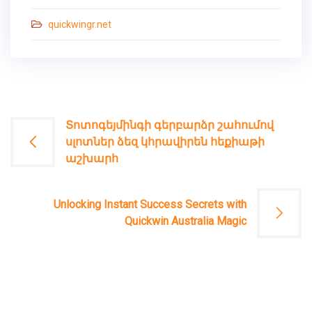
quickwingr.net
文
Տոտոգեյմինգի գերբարձր շահումով
սլոտներ ձեզ կհրավիրեն հեքիաթի
章
աշխարհ
導
Unlocking Instant Success Secrets with
覽
Quickwin Australia Magic