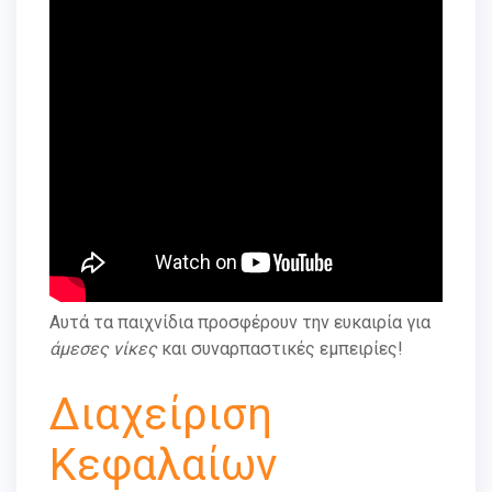
Αυτά τα παιχνίδια προσφέρουν την ευκαιρία για
άμεσες νίκες
και συναρπαστικές εμπειρίες!
Διαχείριση
Κεφαλαίων