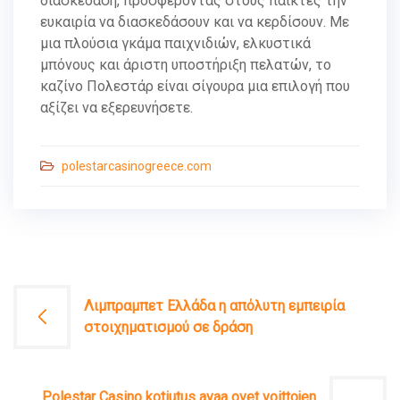
διασκέδαση, προσφέροντας στους παίκτες την
ευκαιρία να διασκεδάσουν και να κερδίσουν. Με
μια πλούσια γκάμα παιχνιδιών, ελκυστικά
μπόνους και άριστη υποστήριξη πελατών, το
καζίνο Πολεστάρ είναι σίγουρα μια επιλογή που
αξίζει να εξερευνήσετε.
polestarcasinogreece.com
文
Λιμπραμπετ Ελλάδα η απόλυτη εμπειρία
στοιχηματισμού σε δράση
章
導
Polestar Casino kotiutus avaa ovet voittojen