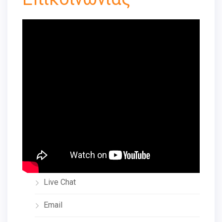
Live Chat
Email