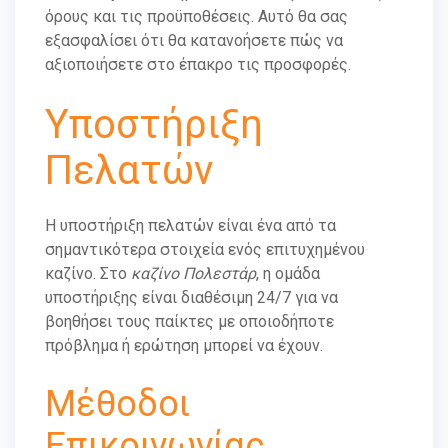
όρους και τις προϋποθέσεις. Αυτό θα σας
εξασφαλίσει ότι θα κατανοήσετε πώς να
αξιοποιήσετε στο έπακρο τις προσφορές.
Υποστήριξη
Πελατών
Η υποστήριξη πελατών είναι ένα από τα
σημαντικότερα στοιχεία ενός επιτυχημένου
καζίνο. Στο
καζίνο Πολεστάρ
, η ομάδα
υποστήριξης είναι διαθέσιμη 24/7 για να
βοηθήσει τους παίκτες με οποιοδήποτε
πρόβλημα ή ερώτηση μπορεί να έχουν.
Μέθοδοι
Επικοινωνίας