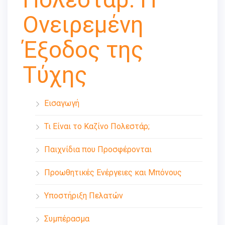
Ονειρεμένη
Έξοδος της
Τύχης
Εισαγωγή
Τι Είναι το Καζίνο Πολεστάρ;
Παιχνίδια που Προσφέρονται
Προωθητικές Ενέργειες και Μπόνους
Υποστήριξη Πελατών
Συμπέρασμα