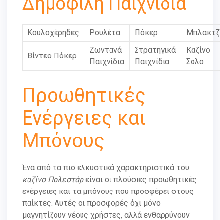
Δημοφιλή Παιχνίδια
Κουλοχέρηδες
Ρουλέτα
Πόκερ
Μπλακτζ
Ζωντανά
Στρατηγικά
Καζίνο
Βίντεο Πόκερ
Παιχνίδια
Παιχνίδια
Σόλο
Προωθητικές
Ενέργειες και
Μπόνους
Ένα από τα πιο ελκυστικά χαρακτηριστικά του
καζίνο Πολεστάρ
είναι οι πλούσιες προωθητικές
ενέργειες και τα μπόνους που προσφέρει στους
παίκτες. Αυτές οι προσφορές όχι μόνο
μαγνητίζουν νέους χρήστες, αλλά ενθαρρύνουν