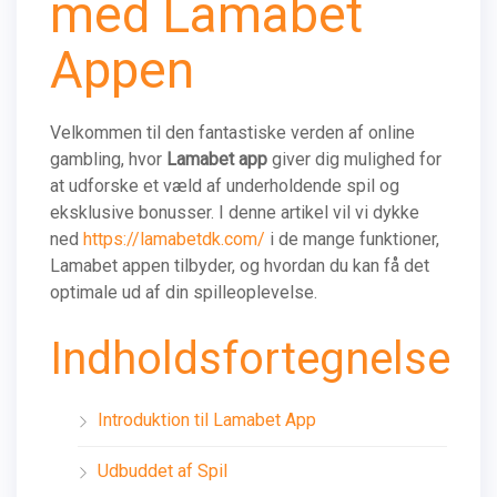
med Lamabet
Appen
Velkommen til den fantastiske verden af online
gambling, hvor
Lamabet app
giver dig mulighed for
at udforske et væld af underholdende spil og
eksklusive bonusser. I denne artikel vil vi dykke
ned
https://lamabetdk.com/
i de mange funktioner,
Lamabet appen tilbyder, og hvordan du kan få det
optimale ud af din spilleoplevelse.
Indholdsfortegnelse
Introduktion til Lamabet App
Udbuddet af Spil