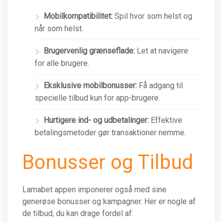
Mobilkompatibilitet:
Spil hvor som helst og
når som helst.
Brugervenlig grænseflade:
Let at navigere
for alle brugere.
Eksklusive mobilbonusser:
Få adgang til
specielle tilbud kun for app-brugere.
Hurtigere ind- og udbetalinger:
Effektive
betalingsmetoder gør transaktioner nemme.
Bonusser og Tilbud
Lamabet appen imponerer også med sine
generøse bonusser og kampagner. Her er nogle af
de tilbud, du kan drage fordel af: