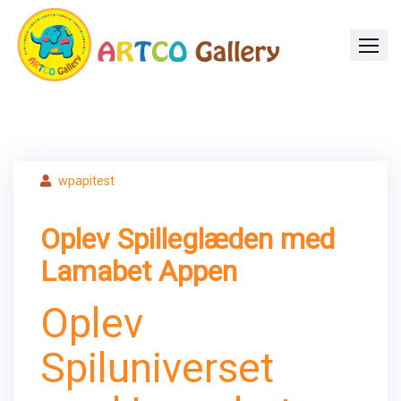
Skip
to
content
wpapitest
Oplev Spilleglæden med
Lamabet Appen
Oplev
Spiluniverset