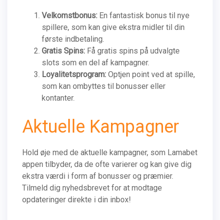
Velkomstbonus:
En fantastisk bonus til nye
spillere, som kan give ekstra midler til din
første indbetaling.
Gratis Spins:
Få gratis spins på udvalgte
slots som en del af kampagner.
Loyalitetsprogram:
Optjen point ved at spille,
som kan ombyttes til bonusser eller
kontanter.
Aktuelle Kampagner
Hold øje med de aktuelle kampagner, som Lamabet
appen tilbyder, da de ofte varierer og kan give dig
ekstra værdi i form af bonusser og præmier.
Tilmeld dig nyhedsbrevet for at modtage
opdateringer direkte i din inbox!