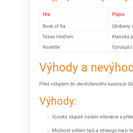
Hra
Popis
Book of Ra
Oblíbený 
Texas Hold’em
Klasický p
Roulette
Vzrušujíc
Výhody a nevýho
Před vstupem do
devítičlenného kasina
je dů
Výhody:
Vysoký stupeň osobní interakce a přáte
Možnost sdílení tipů a strategií mezi hr