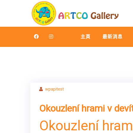
Skip
to
content
主頁
最新消息
wpapitest
Okouzlení hrami v deví
Okouzlení hrami