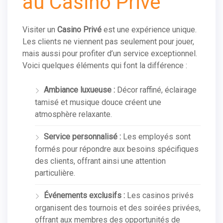
au Casino Privé
Visiter un
Casino Privé
est une expérience unique.
Les clients ne viennent pas seulement pour jouer,
mais aussi pour profiter d’un service exceptionnel.
Voici quelques éléments qui font la différence :
Ambiance luxueuse :
Décor raffiné, éclairage
tamisé et musique douce créent une
atmosphère relaxante.
Service personnalisé :
Les employés sont
formés pour répondre aux besoins spécifiques
des clients, offrant ainsi une attention
particulière.
Événements exclusifs :
Les casinos privés
organisent des tournois et des soirées privées,
offrant aux membres des opportunités de