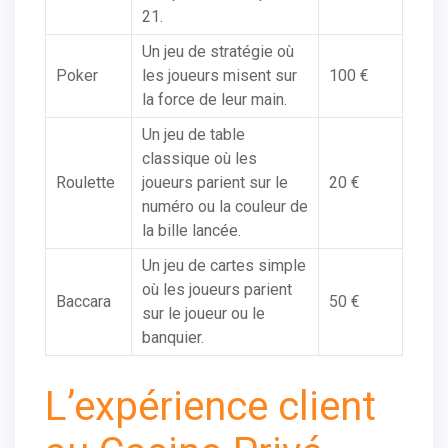
21.
Un jeu de stratégie où
Poker
les joueurs misent sur
100 €
la force de leur main.
Un jeu de table
classique où les
Roulette
joueurs parient sur le
20 €
numéro ou la couleur de
la bille lancée.
Un jeu de cartes simple
où les joueurs parient
Baccara
50 €
sur le joueur ou le
banquier.
L’expérience client