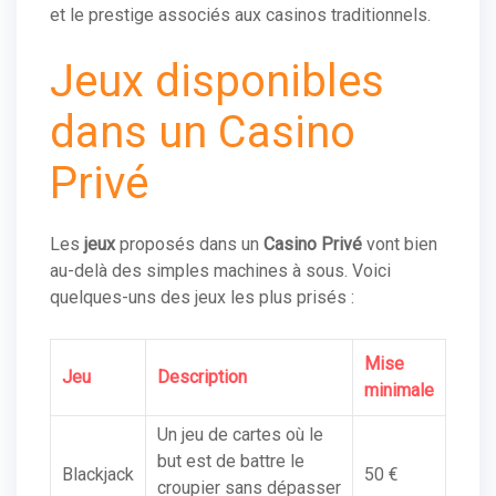
et le prestige associés aux casinos traditionnels.
Jeux disponibles
dans un Casino
Privé
Les
jeux
proposés dans un
Casino Privé
vont bien
au-delà des simples machines à sous. Voici
quelques-uns des jeux les plus prisés :
Mise
Jeu
Description
minimale
Un jeu de cartes où le
but est de battre le
Blackjack
50 €
croupier sans dépasser