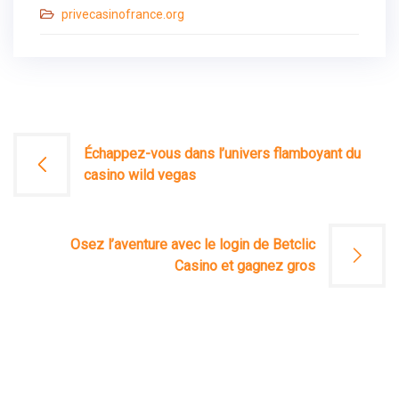
privecasinofrance.org
文
Échappez-vous dans l’univers flamboyant du
casino wild vegas
章
導
Osez l’aventure avec le login de Betclic
覽
Casino et gagnez gros