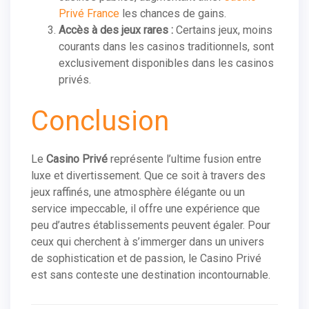
Privé France
les chances de gains.
Accès à des jeux rares :
Certains jeux, moins
courants dans les casinos traditionnels, sont
exclusivement disponibles dans les casinos
privés.
Conclusion
Le
Casino Privé
représente l’ultime fusion entre
luxe et divertissement. Que ce soit à travers des
jeux raffinés, une atmosphère élégante ou un
service impeccable, il offre une expérience que
peu d’autres établissements peuvent égaler. Pour
ceux qui cherchent à s’immerger dans un univers
de sophistication et de passion, le Casino Privé
est sans conteste une destination incontournable.