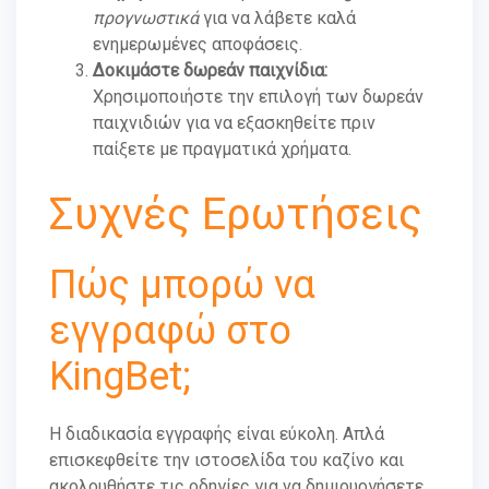
προγνωστικά
για να λάβετε καλά
ενημερωμένες αποφάσεις.
Δοκιμάστε δωρεάν παιχνίδια:
Χρησιμοποιήστε την επιλογή των δωρεάν
παιχνιδιών για να εξασκηθείτε πριν
παίξετε με πραγματικά χρήματα.
Συχνές Ερωτήσεις
Πώς μπορώ να
εγγραφώ στο
KingBet;
Η διαδικασία εγγραφής είναι εύκολη. Απλά
επισκεφθείτε την ιστοσελίδα του καζίνο και
ακολουθήστε τις οδηγίες για να δημιουργήσετε