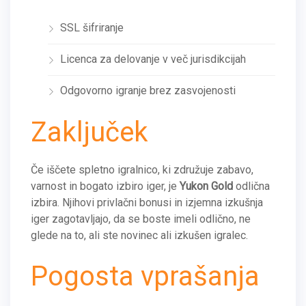
SSL šifriranje
Licenca za delovanje v več jurisdikcijah
Odgovorno igranje brez zasvojenosti
Zaključek
Če iščete spletno igralnico, ki združuje zabavo,
varnost in bogato izbiro iger, je
Yukon Gold
odlična
izbira. Njihovi privlačni bonusi in izjemna izkušnja
iger zagotavljajo, da se boste imeli odlično, ne
glede na to, ali ste novinec ali izkušen igralec.
Pogosta vprašanja