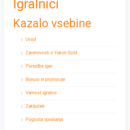
Igralnici
Kazalo vsebine
Uvod
Zanimivosti o Yukon Gold
Ponudba iger
Bonusi in promocije
Varnost igralnic
Zaključek
Pogosta vprašanja