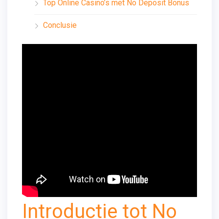
Top Online Casino’s met No Deposit Bonus
Conclusie
Introductie tot No