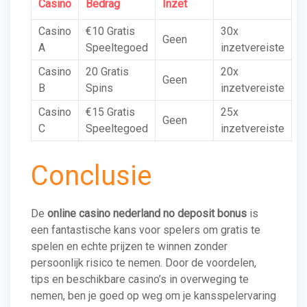
Casino
Bedrag
Inzet
Casino
€10 Gratis
30x
Geen
A
Speeltegoed
inzetvereiste
Casino
20 Gratis
20x
Geen
B
Spins
inzetvereiste
Casino
€15 Gratis
25x
Geen
C
Speeltegoed
inzetvereiste
Conclusie
De
online casino nederland no deposit bonus
is
een fantastische kans voor spelers om gratis te
spelen en echte prijzen te winnen zonder
persoonlijk risico te nemen. Door de voordelen,
tips en beschikbare casino’s in overweging te
nemen, ben je goed op weg om je kansspelervaring