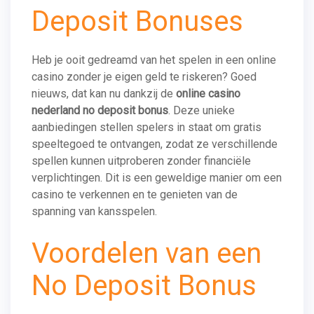
Deposit Bonuses
Heb je ooit gedreamd van het spelen in een online
casino zonder je eigen geld te riskeren? Goed
nieuws, dat kan nu dankzij de
online casino
nederland no deposit bonus
. Deze unieke
aanbiedingen stellen spelers in staat om gratis
speeltegoed te ontvangen, zodat ze verschillende
spellen kunnen uitproberen zonder financiële
verplichtingen. Dit is een geweldige manier om een
casino te verkennen en te genieten van de
spanning van kansspelen.
Voordelen van een
No Deposit Bonus