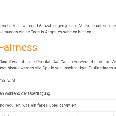
geschrieben, während Auszahlungen je nach Methode unterschiedl
weisungen einige Tage in Anspruch nehmen können.
 Fairness
GameTwist
oberste Priorität. Das Casino verwendet moderne Ve
ber hinaus werden alle Spiele von unabhängigen Prüfinstituten a
meTwist
:
en während der Übertragung.
d reguliert, was ein faires Spiel garantiert.