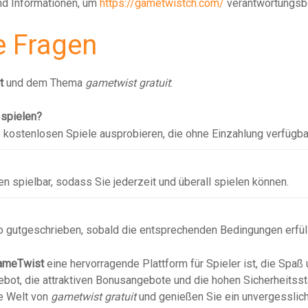
nd Informationen, um
https://gametwistch.com/
verantwortungsb
te Fragen
t
und dem Thema
gametwist gratuit
:
 spielen?
 kostenlosen Spiele ausprobieren, die ohne Einzahlung verfügbar
n spielbar, sodass Sie jederzeit und überall spielen können.
gutgeschrieben, sobald die entsprechenden Bedingungen erfüll
ameTwist
eine hervorragende Plattform für Spieler ist, die Spa
ebot, die attraktiven Bonusangebote und die hohen Sicherheitss
ie Welt von
gametwist gratuit
und genießen Sie ein unvergesslich