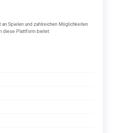
t an Spielen und zahlreichen Möglichkeiten
 diese Plattform bietet.