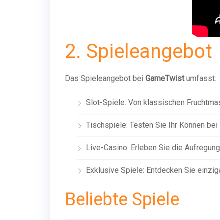
2. Spieleangebot
Das Spieleangebot bei
GameTwist
umfasst:
Slot-Spiele: Von klassischen Fruchtma
Tischspiele: Testen Sie Ihr Können bei 
Live-Casino: Erleben Sie die Aufregung
Exklusive Spiele: Entdecken Sie einziga
Beliebte Spiele