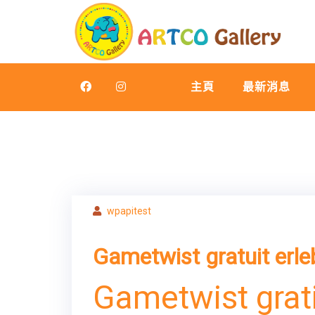
Skip
to
content
主頁
最新消息
wpapitest
Gametwist gratuit erle
Gametwist grati