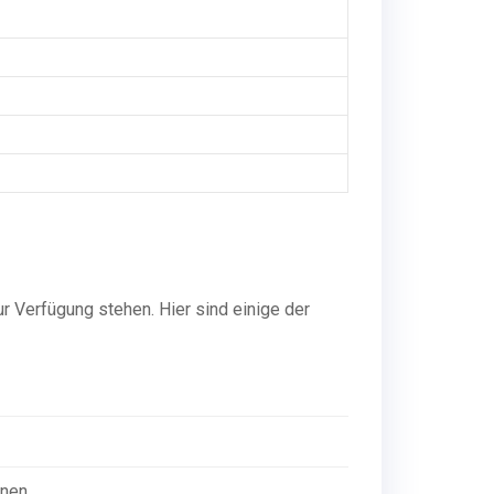
r Verfügung stehen. Hier sind einige der
nen.