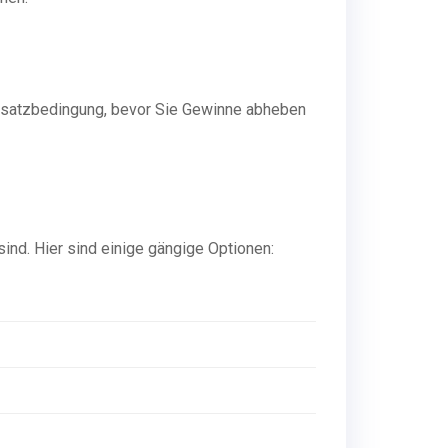
Umsatzbedingung, bevor Sie Gewinne abheben
nd. Hier sind einige gängige Optionen: