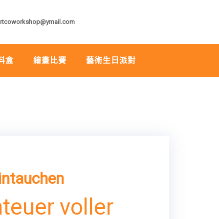
rtcoworkshop@ymail.com
料盒
繪畫比賽
藝術生日派對
eintauchen
teuer voller