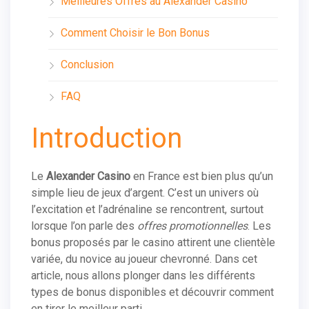
Meilleures Offres au Alexander Casino
Comment Choisir le Bon Bonus
Conclusion
FAQ
Introduction
Le
Alexander Casino
en France est bien plus qu’un
simple lieu de jeux d’argent. C’est un univers où
l’excitation et l’adrénaline se rencontrent, surtout
lorsque l’on parle des
offres promotionnelles
. Les
bonus proposés par le casino attirent une clientèle
variée, du novice au joueur chevronné. Dans cet
article, nous allons plonger dans les différents
types de bonus disponibles et découvrir comment
en tirer le meilleur parti.