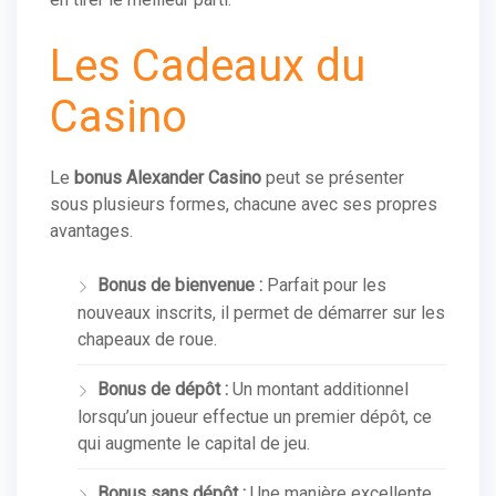
Les Cadeaux du
Casino
Le
bonus Alexander Casino
peut se présenter
sous plusieurs formes, chacune avec ses propres
avantages.
Bonus de bienvenue :
Parfait pour les
nouveaux inscrits, il permet de démarrer sur les
chapeaux de roue.
Bonus de dépôt :
Un montant additionnel
lorsqu’un joueur effectue un premier dépôt, ce
qui augmente le capital de jeu.
Bonus sans dépôt :
Une manière excellente