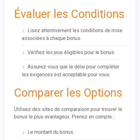
Évaluer les Conditions
Lisez attentivement les conditions de mise
associées à chaque bonus.
Vérifiez les jeux éligibles pour le bonus.
Assurez-vous que le délai pour compléter
les exigences est acceptable pour vous.
Comparer les Options
Utilisez des sites de comparaison pour trouver le
bonus le plus avantageux. Prenez en compte :
Le montant du bonus.