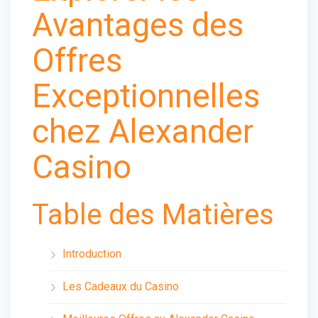
Avantages des
Offres
Exceptionnelles
chez Alexander
Casino
Table des Matières
Introduction
Les Cadeaux du Casino